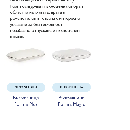
Възглавниците от серия Memory
Foam осигуряват пълноценна опора в
областта на главата, врата и
раменете, съпътствана с интересно
усещане за безтегловност,
незабавно отпускане и пълноценен
релакс.
МЕМОРИ ПЯНА
МЕМОРИ ПЯНА
Възглавница
Възглавница
Forma Plus
Forma Magi
c