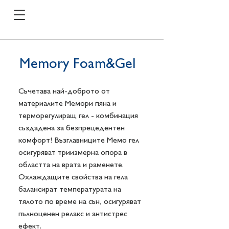
Memory Foam&Gel
Съчетава най-доброто от
материалите Мемори пяна и
терморегулиращ гел - комбинация
създадена за безпрецедентен
комфорт! Възглавниците Мемо гел
осигуряват триизмерна опора в
областта на врата и раменете.
Охлаждащите свойства на гела
балансират температурата на
тялото по време на сън, осигуряват
пълноценен релакс и антистрес
ефект.