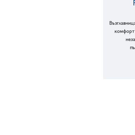
Възглавниц
комфортн
нез
пъ