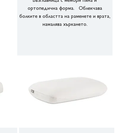
Възглавница с мемори пяна и
ортопедична форма. Облекчава
болките в областта на раменете и врата,
намалява хъркането.