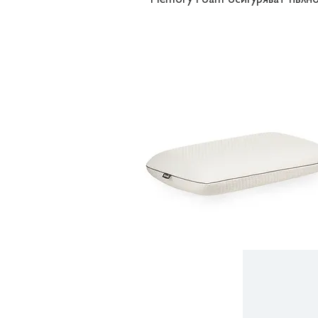
Memory Foam осигуряват пълноц